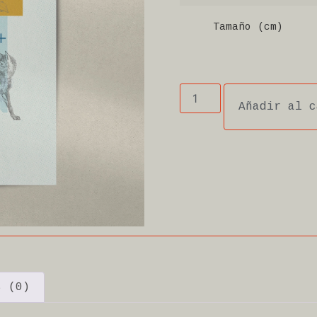
Tamaño (cm)
Añadir al c
s (0)