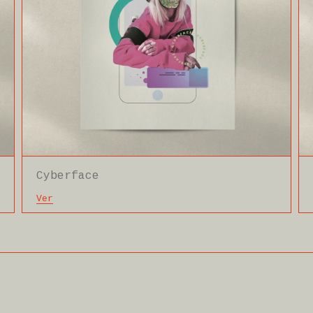
ace
Vigo Marino
Ver