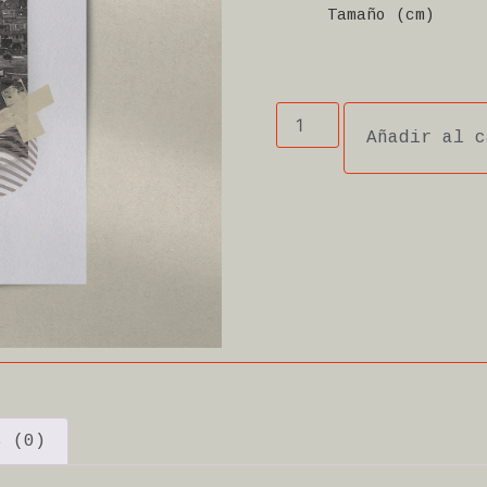
Tamaño (cm)
Añadir al c
s (0)